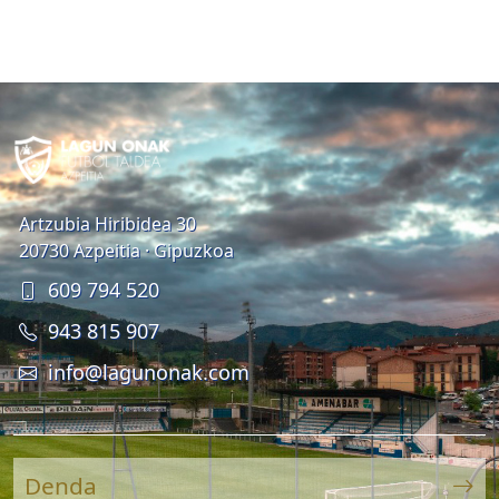
Artzubia Hiribidea 30
20730 Azpeitia · Gipuzkoa
609 794 520
943 815 907
info@lagunonak.com
Denda