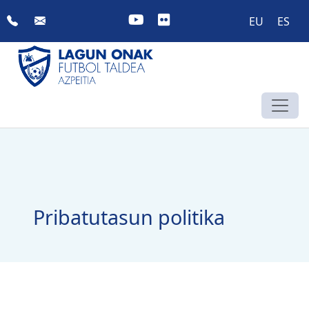
Skip
EU
ES
to
content
Pribatutasun politika