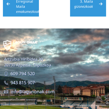
Erregional
3. Maila
Maila
gizonezkoak
emakumezkoak
Artzubia Hiribidea 30
20730 Azpeitia · Gipuzkoa
609 794 520
943 815 907
info@lagunonak.com