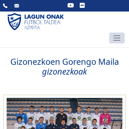
Skip
to
content
Gizonezkoen Gorengo Maila
gizonezkoak