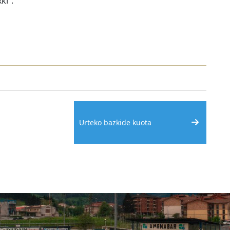
ki”.
Urteko bazkide kuota