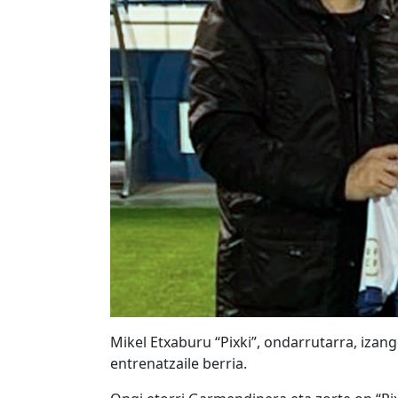
Mikel Etxaburu “Pixki”, ondarrutarra, izan
entrenatzaile berria.