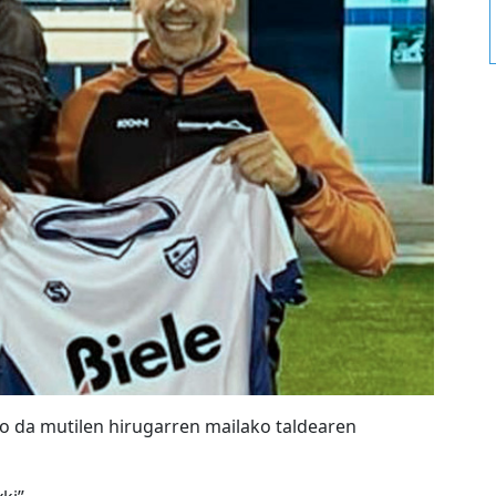
go da mutilen hirugarren mailako taldearen