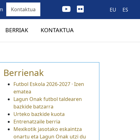
om
Kontaktua
EU
ES
BERRIAK
KONTAKTUA
Berrienak
Futbol Eskola 2026-2027 · Izen
ematea
Lagun Onak futbol taldearen
bazkide batzarra
Urteko bazkide kuota
Entrenatzaile berria
Mexikotik jasotako eskaintza
onartu eta Lagun Onak utzi du