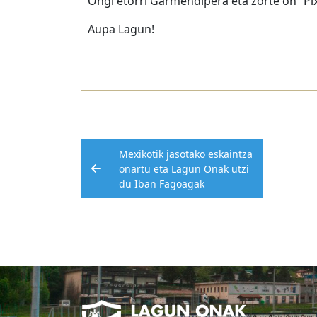
Ongi etorri Garmendipera eta zorte on “Pix
Aupa Lagun!
Post
Mexikotik jasotako eskaintza
navigation
onartu eta Lagun Onak utzi
du Iban Fagoagak