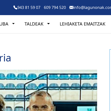
943 81 59 07
609 794 520
info@lagunonak.c
LUBA
TALDEAK
LEHIAKETA EMAITZAK
ria