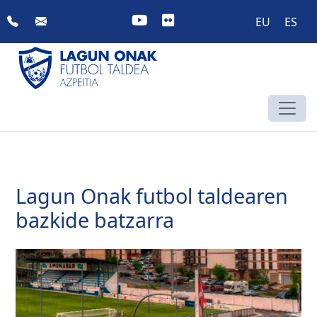
Skip
EU
ES
to
content
Lagun Onak futbol taldearen
bazkide batzarra