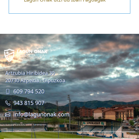
Artzubia Hiribidea 30
20730 Azpeitia · Gipuzkoa
609 794 520
943 815 907
info@lagunonak.com